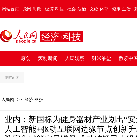
网站首页
党网·时政
经济·科技
社会·法治
文旅·体育
健康·生活
经济·科技
原创
滚动新闻
人民观察
财米油盐
数读中
即时新闻
人民网
>>
经济·科技
业内：新国标为健身器材产业划出“安
人工智能+驱动互联网边缘节点创新升