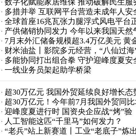
数字化赋能家居维保 推动破解民生服
多措并举 互联网平台营造未成年人安
全球首座16兆瓦张力腿浮式风电平台
产供储销协同发力 今年以来我国天然
7月末外汇储备规模超3.4万亿美元 黄
财米油盐丨影院多元经营，“八仙过海
增加
多能协同打出组合拳 守护迎峰度夏安
一线业务员架起助学桥梁
超30万亿元 我国外贸延续良好增长态
超30万亿元！今年前7月我国外贸同比增
迎峰度夏进行时 国资央企应战“烤”验
人工智能这匹“千里马”如何发力？
“老兵”站上新赛道丨工业“老底子”炼出