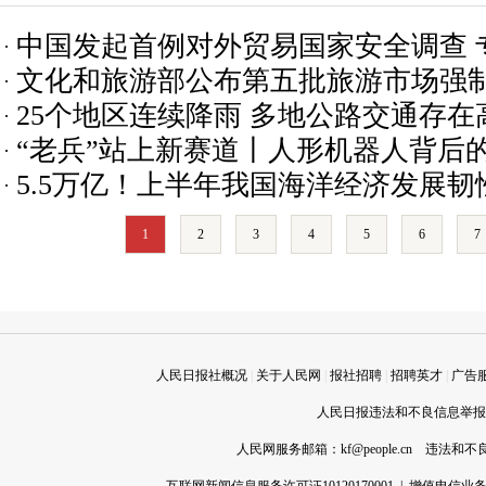
友：你不说我以为是块布
中国发起首例对外贸易国家安全调查 
文化和旅游部公布第五批旅游市场强
合法、适度
25个地区连续降雨 多地公路交通存在
“老兵”站上新赛道丨人形机器人背后的
5.5万亿！上半年我国海洋经济发展韧
1
2
3
4
5
6
7
人民日报社概况
|
关于人民网
|
报社招聘
|
招聘英才
|
广告
人民日报违法和不良信息举报电话
人民网服务邮箱：
kf@people.cn
违法和不良信