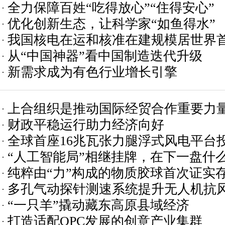
全力保障百姓“吃得放心”“住得安心”
优化创新生态，让科学家“如鱼得水”
我国核电在运和核准在建规模居世界
从“中国神器”看中国制造迭代升级
新需求成为有色行业增长引擎
上合组织是推动国际经贸合作重要力
财政平稳运行助力经济向好
全球首座16兆瓦张力腿浮式风电平台
“人工智能局”相继挂牌，在下一盘什
纯粹由“力”构成的物质胶球首次证实
多孔气动探针测速系统提升无人机抗
“一只羊”撬动藏东高原县域经济
打造适配OPC发展的创意产业集群