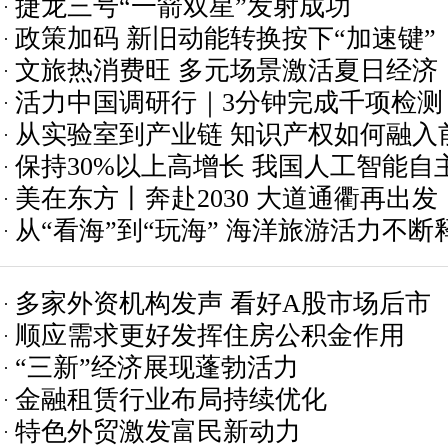
捷龙三号“一箭双星”发射成功
政策加码 新旧动能转换按下“加速键”
文旅热消费旺 多元场景激活夏日经济
活力中国调研行｜3分钟完成千项检测
从实验室到产业链 知识产权如何融入
体检
保持30%以上高增长 我国人工智能自
程？
美在东方丨奔赴2030 大道通衢再出发
从“看海”到“玩海” 海洋旅游活力不断
多家外资机构发声 看好A股市场后市
顺应需求更好发挥住房公积金作用
“三新”经济展现蓬勃活力
金融租赁行业布局持续优化
特色外贸激发富民新动力