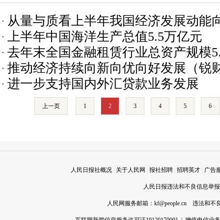
从量与质看上半年我国经济发展动能
上半年中国海洋生产总值5.5万亿元
去年末全国金融租赁行业总资产规模5.
推动经济持续向新向优向好发展（锐财
进一步支持国内外汇贷款业务发展
⑯）
上一页
1
2
3
4
5
6
人民日报社概况
|
关于人民网
|
报社招聘
|
招聘英才
|
广告
人民日报违法和不良信息举报电话
人民网服务邮箱：
kf@people.cn
违法和不良信