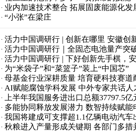
业内加速技术整合 拓展固废能源化发
“小张”在梁庄
活力中国调研行 | 创新在哪里 安徽创
活力中国调研行｜全固态电池量产突
活力中国调研行 | 下好创新先手棋，
这一关键指标
为“米袋子”和“菜篮子”装上“中国芯”
母基金行业深耕质量 培育硬科技赛道
AI赋能腐蚀学科发展 中外专家共话
上半年我国服务进出口总额37797.5亿元
多能协同释放发展潜力 数智持续赋能
我国将建成可支撑超1.1亿辆电动汽
秋粮进入产量形成关键期 各部门多措
施网络