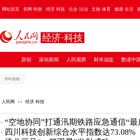
网站首页
党网·时政
经济·科技
社会·法治
文旅·体育
健康·生活
经济·科技
原创
滚动新闻
人民观察
财米油盐
数读中
即时新闻
前
人民网
>>
经济·科技
“空地协同”打通汛期铁路应急通信“最
四川科技创新综合水平指数达73.08%