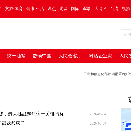
治
文旅·体育
健康·生活
观点
访谈
国际
军事
大湾区
台湾
视频
财米油盐
数读中国
人民会客厅
对话企业家
人民
工业和信息化部新增配置P频段资
破，最大挑战聚焦这一关键指标
2026-08-04
安徽这般落子
2026-08-04