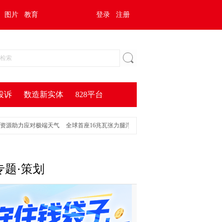
图片
教育
登录
注册
投诉
数造新实体
828平台
源助力应对极端天气
全球首座16兆瓦张力腿浮式风电平台正式投运
多措并举 互联
专题·策划