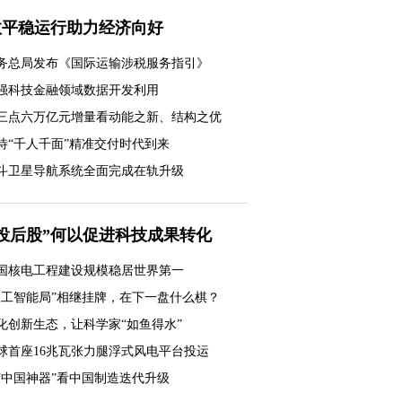
政平稳运行助力经济向好
务总局发布《国际运输涉税服务指引》
强科技金融领域数据开发利用
三点六万亿元增量看动能之新、结构之优
待“千人千面”精准交付时代到来
斗卫星导航系统全面完成在轨升级
投后股”何以促进科技成果转化
国核电工程建设规模稳居世界第一
人工智能局”相继挂牌，在下一盘什么棋？
化创新生态，让科学家“如鱼得水”
球首座16兆瓦张力腿浮式风电平台投运
工银私人银行，君子偕伙伴同行
“中国神器”看中国制造迭代升级