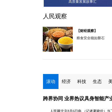
高质量发展故事汇
人民观察
【财经观察】
粮食安全稳如磐石
滚动
经济
科技
生态
跨界协同 业界热议具身智能产
人民网北京8月6日电 （记者夏晓伦）