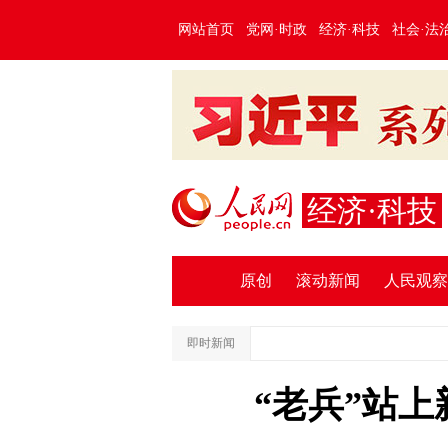
网站首页
党网·时政
经济·科技
社会·法
经济·科技
原创
滚动新闻
人民观察
即时新闻
“老兵”站上