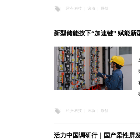
经济·科技
|
滚动
|
原创
新型储能按下“加速键” 赋能
经济·科技
|
滚动
|
原创
活力中国调研行｜国产柔性屏