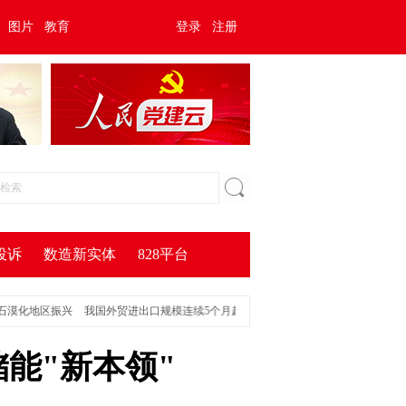
图片
教育
登录
注册
投诉
数造新实体
828平台
地区振兴
我国外贸进出口规模连续5个月超过4万亿元
超30万亿元 我国外贸延续良
储能"新本领"