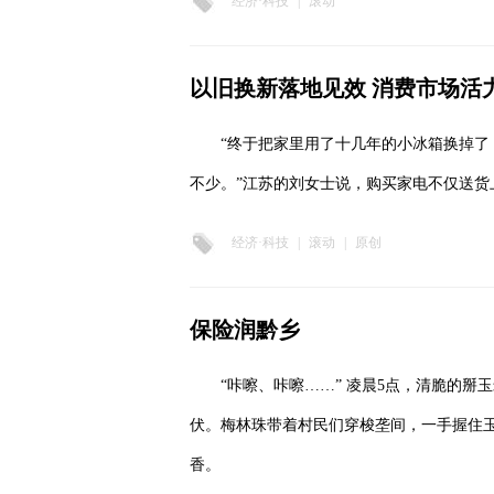
经济·科技
|
滚动
以旧换新落地见效 消费市场活
“终于把家里用了十几年的小冰箱换掉
不少。”江苏的刘女士说，购买家电不仅送货
经济·科技
|
滚动
|
原创
保险润黔乡
“咔嚓、咔嚓……” 凌晨5点，清脆的
伏。梅林珠带着村民们穿梭垄间，一手握住
香。