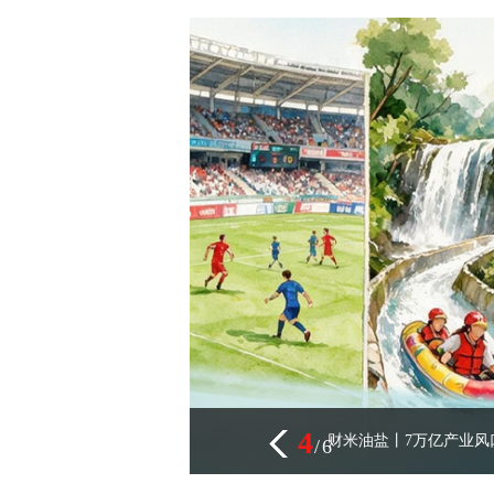
5
新机会？
国家数据局张望
/
6