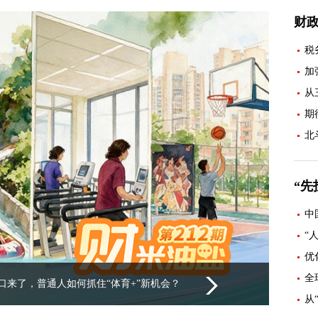
财
税
加
从
期
北
“先
中
“
优
全
：让公共数据“跑起来”“活起来”
从