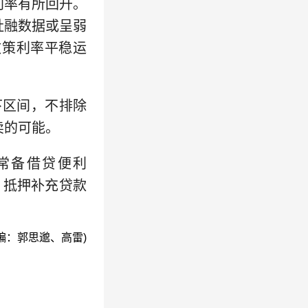
利率有所回升。
社融数据或呈弱
政策利率平稳运
下区间，不排除
卖的可能。
常备借贷便利
元，抵押补充贷款
编：郭思邈、高雷)