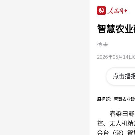
智慧农业
杨 果
2026年05月14日0
点击播报
原标题：智慧农业破
春染田野，
控、无人机精
余台（套）智