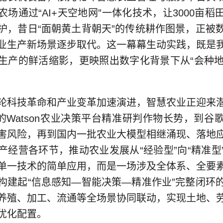
场通过“AI+天空地网”一体化技术，让3000亩
护，昔日“面朝黄土背朝天”的传统耕作图景，正被
业生产新场景逐步取代。这一幕幕生动实践，既是
生产的鲜活缩影，更映照出数字化背景下从“会种地”
科技革命和产业变革加速演进，智慧农业正迎来潜
M的Watson农业决策平台精准研判作物长势，到谷
害风险，再到国内一批农业大模型相继涌现、落地
产经营各环节，推动农业发展从“经验型”向“精准型
单一技术的简单应用，而是一场涉及全体系、全要
构建起“信息感知—智能决策—精准作业”完整闭环
养殖、加工、流通等全场景协同联动，实现土地、
优化配置。